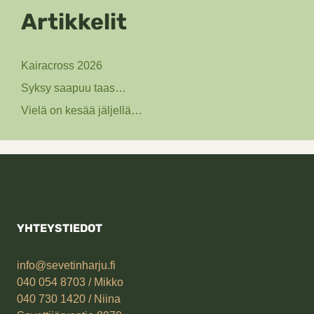
Artikkelit
Kairacross 2026
Syksy saapuu taas…
Vielä on kesää jäljellä…
YHTEYSTIEDOT
info@sevetinharju.fi
040 054 8703 / Mikko
040 730 1420
/ Niina