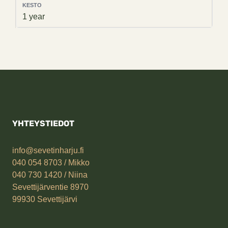
1 year
YHTEYSTIEDOT
info@sevetinharju.fi
040 054 8703 / Mikko
040 730 1420
/ Niina
Sevettijärventie 8970
99930 Sevettijärvi