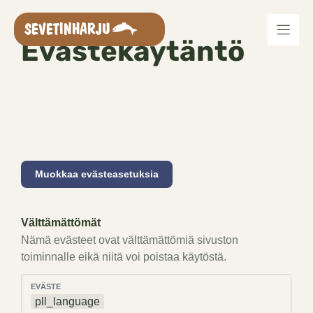
Siirry
sisältöön
SEVETINHARJU
Evästekäytäntö
Muokkaa evästeasetuksia
Välttämättömät
Nämä evästeet ovat välttämättömiä sivuston
toiminnalle eikä niitä voi poistaa käytöstä.
pll_language