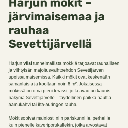
Harjun mökit –
järvimaisemaa ja
rauhaa
Sevettijärvellä
Harjun
viisi
tunnelmallista mökkiä tarjoavat rauhallisen
ja viihtyisän majoitusvaihtoehdon Sevettijärven
upeissa maisemissa. Kaikki mökit ovat keskenään
samanlaisia ja kooltaan noin 6 m². Jokaisessa
mökissä on oma pieni terassi, jolta avautuu kaunis
näkymä Sevettijärvelle – täydellinen paikka nauttia
aamukahvi tai ilta-auringon rauha.
Mökit sopivat mainiosti niin pariskunnille, perheille
kuin pienelle kaveriporukallekin, jotka arvostavat