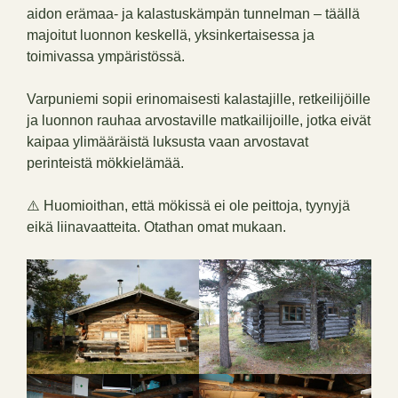
aidon erämaa- ja kalastuskämpän tunnelman – täällä
majoitut luonnon keskellä, yksinkertaisessa ja
toimivassa ympäristössä.
Varpuniemi sopii erinomaisesti kalastajille, retkeilijöille
ja luonnon rauhaa arvostaville matkailijoille, jotka eivät
kaipaa ylimääräistä luksusta vaan arvostavat
perinteistä mökkielämää.
⚠️ Huomioithan, että mökissä ei ole peittoja, tyynyjä
eikä liinavaatteita. Otathan omat mukaan.